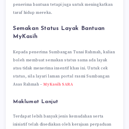
penerima bantuan tetapi juga untuk meningkatkan
taraf hidup mereka.
Semakan Status Layak Bantuan
MyKasih
Kepada penerima Sumbangan Tunai Rahmah, kalian
boleh membuat semakan status sama ada layak
atau tidak menerima insentif khas ini. Untuk cek
status, sila layari laman portal rasmi Sumbangan
Asas Rahmah –
MyKasih SARA
Maklumat Lanjut
Terdapat lebih banyak jenis kemudahan serta
inisiatif telah disediakan oleh kerajaan perpaduan