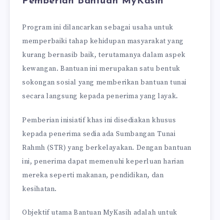
Pemberian Bantuan MyKasih
Program ini dilancarkan sebagai usaha untuk
memperbaiki tahap kehidupan masyarakat yang
kurang bernasib baik, terutamanya dalam aspek
kewangan. Bantuan ini merupakan satu bentuk
sokongan sosial yang memberikan bantuan tunai
secara langsung kepada penerima yang layak.
Pemberian inisiatif khas ini disediakan khusus
kepada penerima sedia ada Sumbangan Tunai
Rahmh (STR) yang berkelayakan. Dengan bantuan
ini, penerima dapat memenuhi keperluan harian
mereka seperti makanan, pendidikan, dan
kesihatan.
Objektif utama Bantuan MyKasih adalah untuk