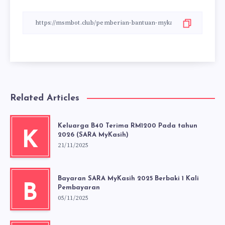
Related Articles
Keluarga B40 Terima RM1200 Pada tahun
K
2026 (SARA MyKasih)
21/11/2025
Bayaran SARA MyKasih 2025 Berbaki 1 Kali
B
Pembayaran
05/11/2025