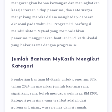
mengurangkan beban kewangan dan meningkatkan
kesejahteraan hidup penerima, dan seterusnya
menyokong mereka dalam menghadapi cabaran
ekonomi pada waktu ini. Program ini berfungsi
melalui sistem MyKad yang membolehkan
penerima menggunakan bantuan ini di kedai-kedai
yang bekerjasama dengan program ini.
Jumlah Bantuan MyKasih Mengikut
Kategori
Pemberian bantuan MyKasih untuk penerima STR
tahun 2024 menawarkan jumlah bantuan yang
signifikan, yang boleh mencapai sehingga RM1200.
Kategori penerima yang terlibat adalah dari
golongan bujang, warga emas dan isi rumah.