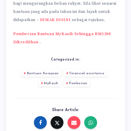
bagi mengurangkan beban rakyat. Sila lihat senarai
bantuan yang ada pada tahun ini dan layak untuk
didapatkan –
SEMAK DISINI
sebagai rujukan.
Pemberian Bantuan MyKasih Sehingga RM1200
Dikreditkan
.
Categorized in:
Bantuan Kerajaan
financial assistance
MyKasih
Pemberian
Share Article: