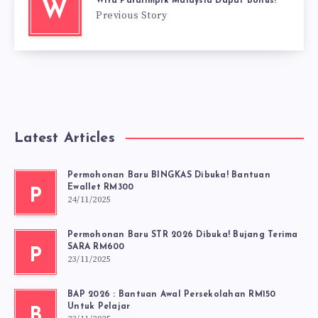
Wira Paralimpik Malaysia Dapat Bonus!
W
Previous Story
Latest Articles
Permohonan Baru BINGKAS Dibuka! Bantuan
Ewallet RM300
P
24/11/2025
Permohonan Baru STR 2026 Dibuka! Bujang Terima
SARA RM600
P
23/11/2025
BAP 2026 : Bantuan Awal Persekolahan RM150
Untuk Pelajar
B