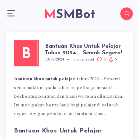
MSMBot
Bantuan Khas Untuk Pelajar
B
Tahun 2024 – Semak Segera!
13/09/2024
1
min read
0
5
Bantuan khas untuk pelajar
tahun 2024 – Seperti
sedia maklum, pada tahun ini pelbagai inisiatif
berbentuk bantuan dan biasiswa telah dilancarkan.
Ini merupakan berita baik bagi pelajar di seluruh
negara dengan pelaksanaan bantuan khas.
Bantuan Khas Untuk Pelajar