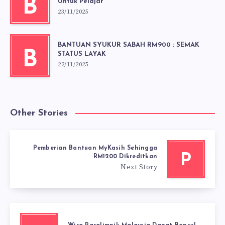
B
Untuk Pelajar
23/11/2025
BANTUAN SYUKUR SABAH RM900 : SEMAK
B
STATUS LAYAK
22/11/2025
Other Stories
Pemberian Bantuan MyKasih Sehingga
P
RM1200 Dikreditkan
Next Story