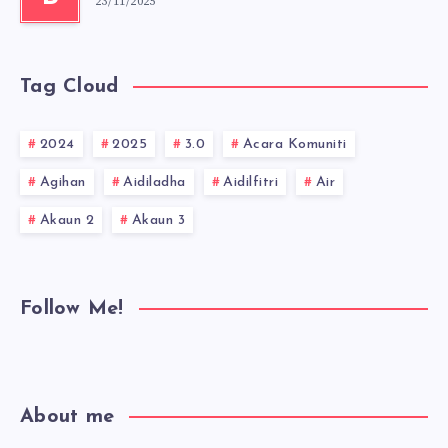
23/11/2025
Tag Cloud
2024
2025
3.0
Acara Komuniti
Agihan
Aidiladha
Aidilfitri
Air
Akaun 2
Akaun 3
Follow Me!
About me