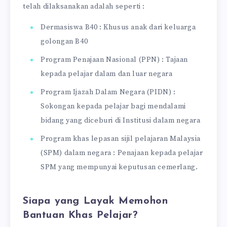
telah dilaksanakan adalah seperti :
Dermasiswa B40 : Khusus anak dari keluarga
golongan B40
Program Penajaan Nasional (PPN) : Tajaan
kepada pelajar dalam dan luar negara
Program Ijazah Dalam Negara (PIDN) :
Sokongan kepada pelajar bagi mendalami
bidang yang diceburi di Institusi dalam negara
Program khas lepasan sijil pelajaran Malaysia
(SPM) dalam negara : Penajaan kepada pelajar
SPM yang mempunyai keputusan cemerlang.
Siapa yang Layak Memohon
Bantuan Khas Pelajar?