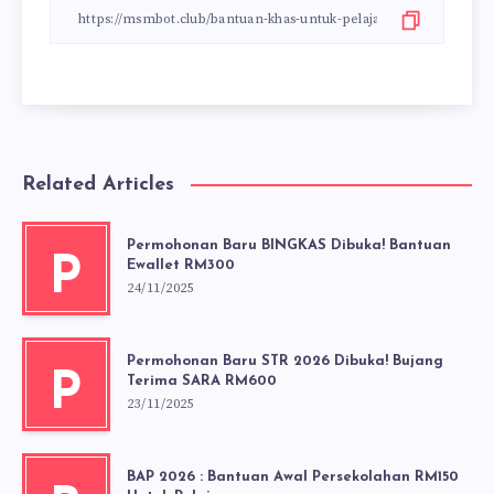
Related Articles
Permohonan Baru BINGKAS Dibuka! Bantuan
P
Ewallet RM300
24/11/2025
Permohonan Baru STR 2026 Dibuka! Bujang
P
Terima SARA RM600
23/11/2025
BAP 2026 : Bantuan Awal Persekolahan RM150