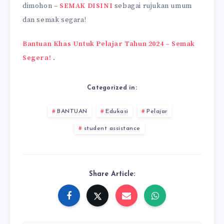
dimohon –
SEMAK DISINI
sebagai rujukan umum
dan semak segara!
Bantuan Khas Untuk Pelajar Tahun 2024 – Semak
Segera!
.
Categorized in:
BANTUAN
Edukasi
Pelajar
student assistance
Share Article: