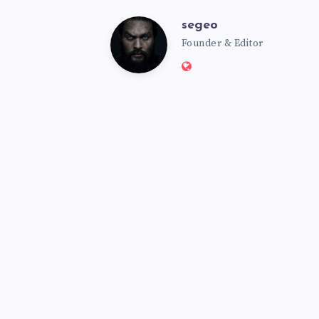
segeo
segeo
Founder & Editor
Website:
https://msmbot.club