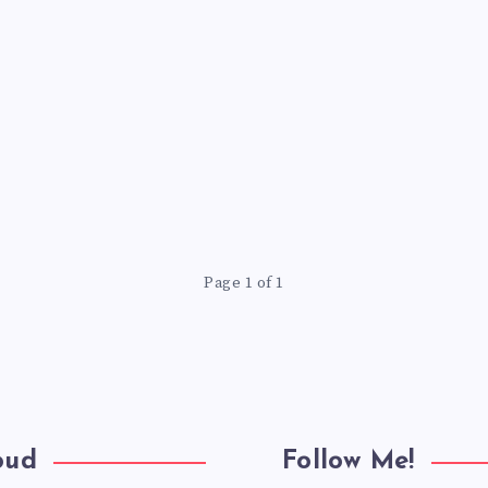
Page 1 of 1
oud
Follow Me!