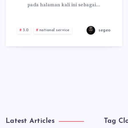
pada halaman kali ini sebagai…
3.0
national service
segeo
Latest Articles
Tag Cl