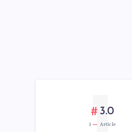
1
3.0
1
Article