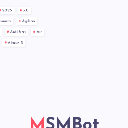
2025
3.0
muniti
Agihan
Aidilfitri
Air
Akaun 3
MSMBot