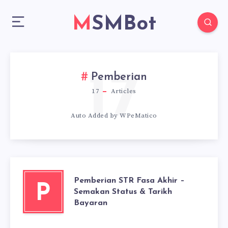
MSMBot
17
Pemberian
17
Articles
Auto Added by WPeMatico
Pemberian STR Fasa Akhir –
P
Semakan Status & Tarikh
Bayaran