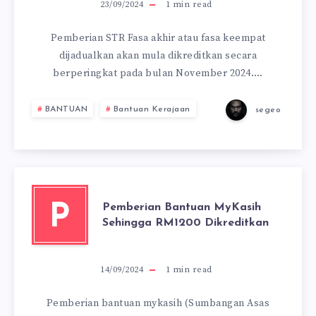
23/09/2024
1
min read
Pemberian STR Fasa akhir atau fasa keempat
dijadualkan akan mula dikreditkan secara
berperingkat pada bulan November 2024….
BANTUAN
Bantuan Kerajaan
segeo
Pemberian Bantuan MyKasih
P
Sehingga RM1200 Dikreditkan
14/09/2024
1
min read
Pemberian bantuan mykasih (Sumbangan Asas