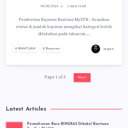
06/06/2024
1
min read
Pemberian Bayaran Bantuan MySTR : Semakan
status & jumlah bayaran mengikut kategori boleh
dilakukan pada tahun ini….
BANTUAN
Bayaran
segeo
Page 1 of 3
Next
Latest Articles
Permohonan Baru BINGKAS Dibuka! Bantuan