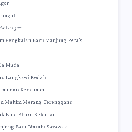
ngor
 Langat
 Selangor
kim Pengkalan Baru Manjung Perak
la Muda
lau Langkawi Kedah
gganu dan Kemaman
dan Mukim Merang Terengganu
ak Kota Bharu Kelantan
njung Batu Bintulu Sarawak