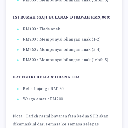
RM650 : Mempunyai bilangan anak (lebih 5)
ISI RUMAH (GAJI BULANAN DIBAWAH RM5,000)
RM100 : Tiada anak
RM200 : Mempunyai bilangan anak (1-2)
RM250 : Mempunyai bilangan anak (3-4)
RM300 : Mempunyai bilangan anak (lebih 5)
KATEGORI BELIA & ORANG TUA
Belia bujang : RM150
Warga emas : RM200
Nota : Tarikh rasmi bayaran fasa kedua STR akan
dikemaskini dari semasa ke semasa selepas