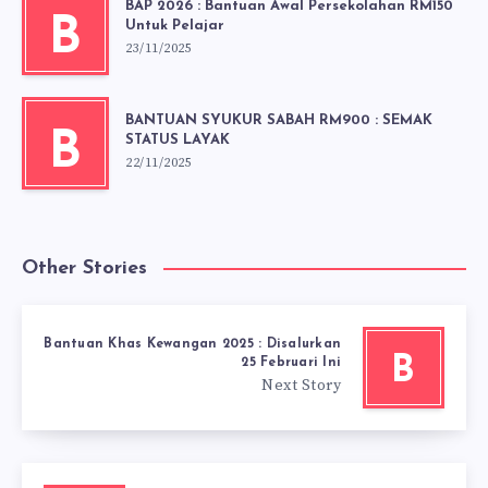
BAP 2026 : Bantuan Awal Persekolahan RM150
B
Untuk Pelajar
23/11/2025
BANTUAN SYUKUR SABAH RM900 : SEMAK
B
STATUS LAYAK
22/11/2025
Other Stories
Bantuan Khas Kewangan 2025 : Disalurkan
B
25 Februari Ini
Next Story