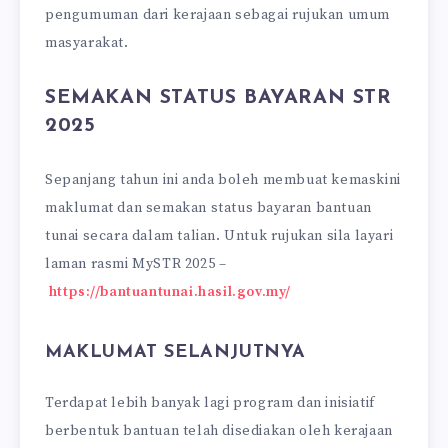
pengumuman dari kerajaan sebagai rujukan umum
masyarakat.
SEMAKAN STATUS BAYARAN STR
2025
Sepanjang tahun ini anda boleh membuat kemaskini
maklumat dan semakan status bayaran bantuan
tunai secara dalam talian. Untuk rujukan sila layari
laman rasmi MySTR 2025 –
https://bantuantunai.hasil.gov.my/
MAKLUMAT SELANJUTNYA
Terdapat lebih banyak lagi program dan inisiatif
berbentuk bantuan telah disediakan oleh kerajaan