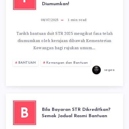
Diumumkan!
08/07/2025
1
min read
Tarikh bantuan duit STR 2025 mengikut fasa telah
diumumkan oleh kerajaan dibawah Kementerian
Kewangan bagi rujukan umum…
BANTUAN
Kewangan dan Bantuan
segeo
Bila Bayaran STR Dikreditkan?
B
Semak Jadual Rasmi Bantuan