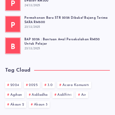
Ewallet RM300
P
24/11/2025
Permohonan Baru STR 2026 Dibuka! Bujang Terima
SARA RM600
P
23/11/2025
BAP 2026 : Bantuan Awal Persekolahan RM150
Untuk Pelajar
B
23/11/2025
Tag Cloud
2024
2025
3.0
Acara Komuniti
Agihan
Aidiladha
Aidilfitri
Air
Akaun 2
Akaun 3