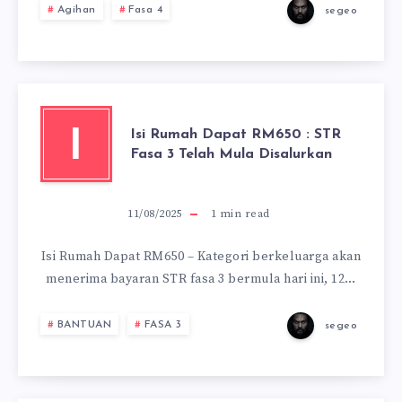
Agihan
Fasa 4
segeo
Isi Rumah Dapat RM650 : STR
I
Fasa 3 Telah Mula Disalurkan
11/08/2025
1
min read
Isi Rumah Dapat RM650 – Kategori berkeluarga akan
menerima bayaran STR fasa 3 bermula hari ini, 12…
BANTUAN
FASA 3
segeo