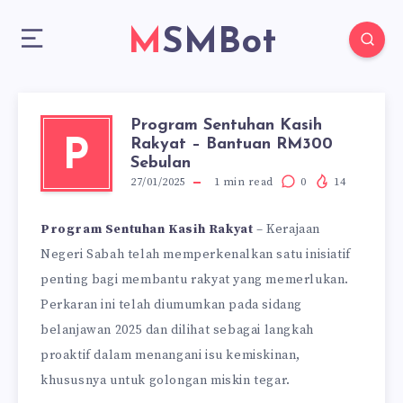
MSMBot
Program Sentuhan Kasih
Rakyat – Bantuan RM300
P
Sebulan
27/01/2025
1
min read
0
14
Program Sentuhan Kasih Rakyat
– Kerajaan
Negeri Sabah telah memperkenalkan satu inisiatif
penting bagi membantu rakyat yang memerlukan.
Perkaran ini telah diumumkan pada sidang
belanjawan 2025 dan dilihat sebagai langkah
proaktif dalam menangani isu kemiskinan,
khususnya untuk golongan miskin tegar.