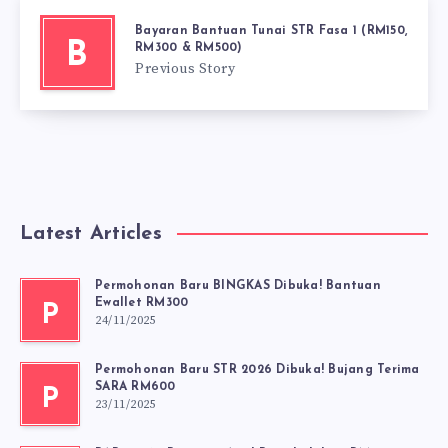
Bayaran Bantuan Tunai STR Fasa 1 (RM150,
B
RM300 & RM500)
Previous Story
Latest Articles
Permohonan Baru BINGKAS Dibuka! Bantuan
Ewallet RM300
P
24/11/2025
Permohonan Baru STR 2026 Dibuka! Bujang Terima
SARA RM600
P
23/11/2025