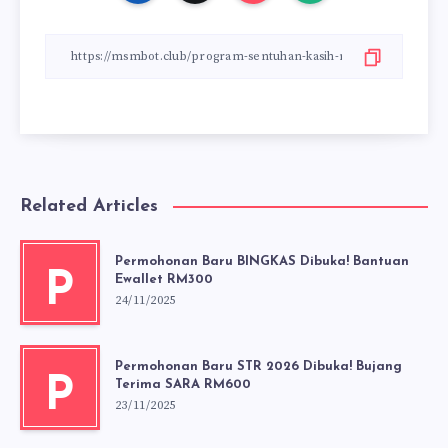
Related Articles
Permohonan Baru BINGKAS Dibuka! Bantuan
P
Ewallet RM300
24/11/2025
Permohonan Baru STR 2026 Dibuka! Bujang
P
Terima SARA RM600
23/11/2025