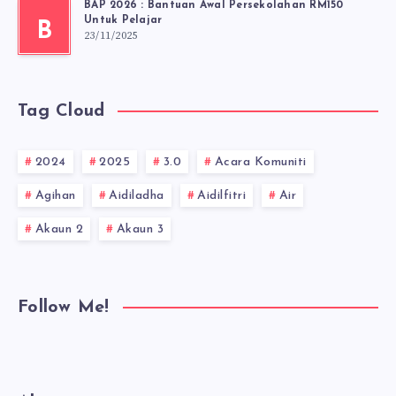
BAP 2026 : Bantuan Awal Persekolahan RM150
Untuk Pelajar
B
23/11/2025
Tag Cloud
2024
2025
3.0
Acara Komuniti
Agihan
Aidiladha
Aidilfitri
Air
Akaun 2
Akaun 3
Follow Me!