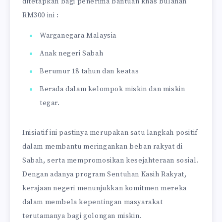
ditetapkan bagi penerima bantuan khas bulanan
RM300 ini :
Warganegara Malaysia
Anak negeri Sabah
Berumur 18 tahun dan keatas
Berada dalam kelompok miskin dan miskin
tegar.
Inisiatif ini pastinya merupakan satu langkah positif
dalam membantu meringankan beban rakyat di
Sabah, serta mempromosikan kesejahteraan sosial.
Dengan adanya program Sentuhan Kasih Rakyat,
kerajaan negeri menunjukkan komitmen mereka
dalam membela kepentingan masyarakat
terutamanya bagi golongan miskin.