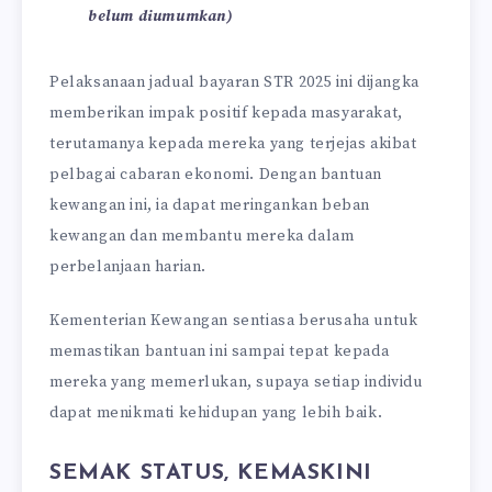
belum diumumkan)
Pelaksanaan jadual bayaran STR 2025 ini dijangka
memberikan impak positif kepada masyarakat,
terutamanya kepada mereka yang terjejas akibat
pelbagai cabaran ekonomi. Dengan bantuan
kewangan ini, ia dapat meringankan beban
kewangan dan membantu mereka dalam
perbelanjaan harian.
Kementerian Kewangan sentiasa berusaha untuk
memastikan bantuan ini sampai tepat kepada
mereka yang memerlukan, supaya setiap individu
dapat menikmati kehidupan yang lebih baik.
SEMAK STATUS, KEMASKINI