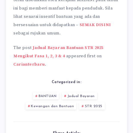
telah disediakan oleh kerajaan MADANI pada tahun
ini bagi memberi manfaat kepada penduduk. Sila
lihat senarai insentif bantuan yang ada dan
bersesuaian untuk didapatkan –
SEMAK DISINI
sebagai rujukan umum.
The post
Jadual Bayaran Bantuan STR 2025
Mengikut Fasa 1, 2, 3 & 4
appeared first on
Carianterbaru
.
Categorized in:
BANTUAN
Jadual Bayaran
Kewangan dan Bantuan
STR 2025