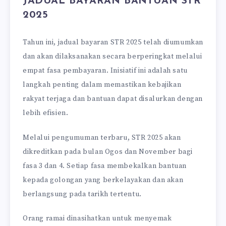
JADUAL BAYARAN BANTUAN STR
2025
Tahun ini, jadual bayaran STR 2025 telah diumumkan
dan akan dilaksanakan secara berperingkat melalui
empat fasa pembayaran. Inisiatif ini adalah satu
langkah penting dalam memastikan kebajikan
rakyat terjaga dan bantuan dapat disalurkan dengan
lebih efisien.
Melalui pengumuman terbaru, STR 2025 akan
dikreditkan pada bulan Ogos dan November bagi
fasa 3 dan 4. Setiap fasa membekalkan bantuan
kepada golongan yang berkelayakan dan akan
berlangsung pada tarikh tertentu.
Orang ramai dinasihatkan untuk menyemak