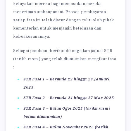
kelayakan mereka bagi memastikan mereka
menerima sumbangan ini. Proses pembayaran
setiap fasa ini telah diatur dengan teliti oleh pihak
kementerian untuk menjamin ketelusan dan
keberkesanannya.
Sebagai panduan, berikut dikongsikan jadual STR
(tarikh rasmi) yang telah diumumkan mengikut fasa
;
STR Fasa 1 – Bermula 22 hingga 28 Januari
2025
STR Fasa 2 – Bermula 24 hingga 27 Mac 2025
STR Fasa 3 – Bulan Ogos 2025 (tarikh rasmi
belum diumumkan)
STR Fasa 4 – Bulan November 2025 (tarikh