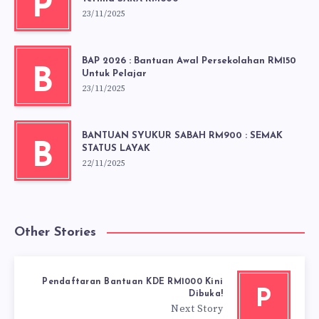
P
23/11/2025
BAP 2026 : Bantuan Awal Persekolahan RM150
B
Untuk Pelajar
23/11/2025
BANTUAN SYUKUR SABAH RM900 : SEMAK
B
STATUS LAYAK
22/11/2025
Other Stories
Pendaftaran Bantuan KDE RM1000 Kini
P
Dibuka!
Next Story