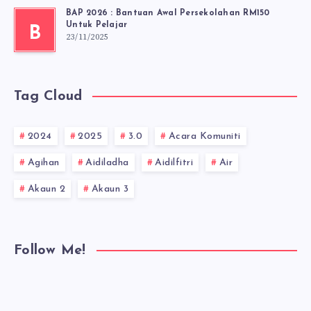
BAP 2026 : Bantuan Awal Persekolahan RM150
Untuk Pelajar
B
23/11/2025
Tag Cloud
2024
2025
3.0
Acara Komuniti
Agihan
Aidiladha
Aidilfitri
Air
Akaun 2
Akaun 3
Follow Me!