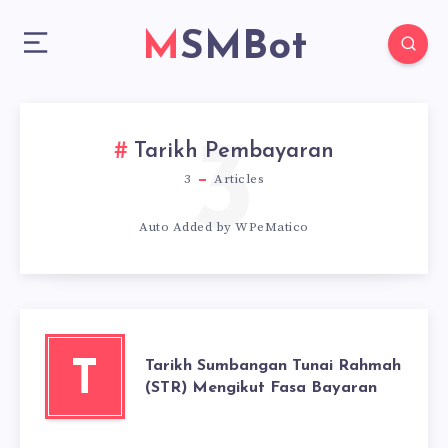
MSMBot
3
Tarikh Pembayaran
3
Articles
Auto Added by WPeMatico
Tarikh Sumbangan Tunai Rahmah
T
(STR) Mengikut Fasa Bayaran