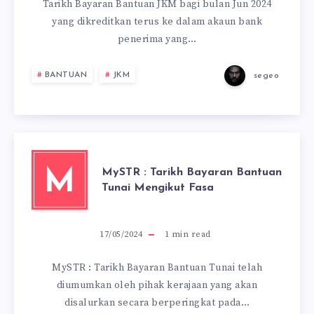
Tarikh Bayaran Bantuan JKM bagi bulan Jun 2024
yang dikreditkan terus ke dalam akaun bank
penerima yang…
BANTUAN
JKM
segeo
MySTR : Tarikh Bayaran Bantuan
M
Tunai Mengikut Fasa
17/05/2024
1
min read
MySTR : Tarikh Bayaran Bantuan Tunai telah
diumumkan oleh pihak kerajaan yang akan
disalurkan secara berperingkat pada…