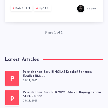
BANTUAN
MySTR
segeo
Page 1 of 1
Latest Articles
Permohonan Baru BINGKAS Dibuka! Bantuan
Ewallet RM300
P
24/11/2025
Permohonan Baru STR 2026 Dibuka! Bujang Terima
SARA RM600
P
23/11/2025