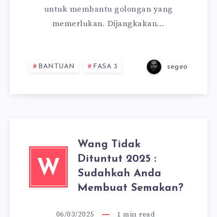
untuk membantu golongan yang
memerlukan. Dijangkakan…
BANTUAN
FASA 3
segeo
Wang Tidak
Dituntut 2025 :
W
Sudahkah Anda
Membuat Semakan?
06/03/2025
1
min read