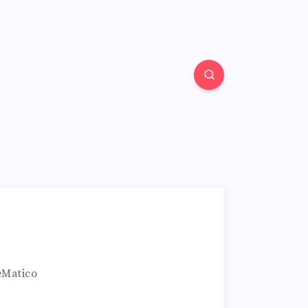
eMatico