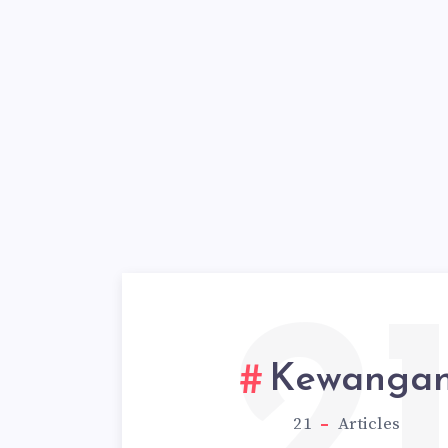
2
Kewanga
21
Articles