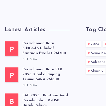
Latest Articles
Tag Cl
Permohonan Baru
2024
P
BINGKAS Dibuka!
Acara Ko
Bantuan Ewallet RM300
24/11/2025
Aidiladha
Permohonan Baru STR
Akaun 2
P
2026 Dibuka! Bujang
Terima SARA RM600
23/11/2025
BAP 2026 : Bantuan Awal
B
Persekolahan RM150
Untuk Pelajar