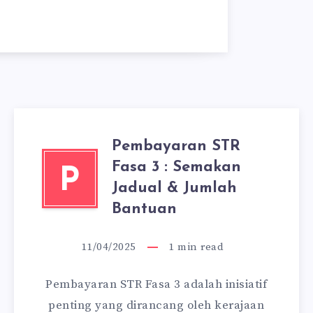
Pembayaran STR
Fasa 3 : Semakan
P
Jadual & Jumlah
Bantuan
11/04/2025
1
min read
Pembayaran STR Fasa 3 adalah inisiatif
penting yang dirancang oleh kerajaan