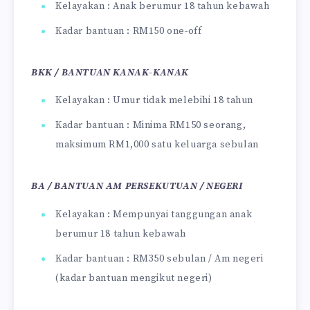
Kelayakan : Anak berumur 18 tahun kebawah
Kadar bantuan : RM150 one-off
BKK / BANTUAN KANAK-KANAK
Kelayakan : Umur tidak melebihi 18 tahun
Kadar bantuan : Minima RM150 seorang,
maksimum RM1,000 satu keluarga sebulan
BA / BANTUAN AM PERSEKUTUAN / NEGERI
Kelayakan : Mempunyai tanggungan anak
berumur 18 tahun kebawah
Kadar bantuan : RM350 sebulan / Am negeri
(kadar bantuan mengikut negeri)