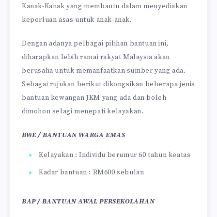
Kanak-Kanak yang membantu dalam menyediakan
keperluan asas untuk anak-anak.
Dengan adanya pelbagai pilihan bantuan ini,
diharapkan lebih ramai rakyat Malaysia akan
berusaha untuk memanfaatkan sumber yang ada.
Sebagai rujukan berikut dikongsikan beberapa jenis
bantuan kewangan JKM yang ada dan boleh
dimohon selagi menepati kelayakan.
BWE / BANTUAN WARGA EMAS
Kelayakan : Individu berumur 60 tahun keatas
Kadar bantuan : RM600 sebulan
BAP / BANTUAN AWAL PERSEKOLAHAN