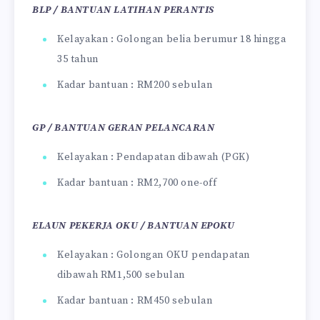
BLP / BANTUAN LATIHAN PERANTIS
Kelayakan : Golongan belia berumur 18 hingga
35 tahun
Kadar bantuan : RM200 sebulan
GP / BANTUAN GERAN PELANCARAN
Kelayakan : Pendapatan dibawah (PGK)
Kadar bantuan : RM2,700 one-off
ELAUN PEKERJA OKU / BANTUAN EPOKU
Kelayakan : Golongan OKU pendapatan
dibawah RM1,500 sebulan
Kadar bantuan : RM450 sebulan