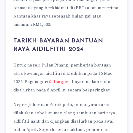
termasuk yang berkhidmat di (PBT) akan menerima
bantuan khas raya setengah bulan gaji atau
minimum RM1,500.
TARIKH BAYARAN BANTUAN
RAYA AIDILFITRI 2024
Untuk negeri Pulau Pinang, pemberian bantuan
khas kewangan aidilfitri dikreditkan pada 15 Mac
2024. Bagi negeri
Selangor
, bayaran akan mula
disalurkan pada 8 April ini secara berperingkat.
Negeri Johor dan Perak pula, pembayaran akan
dilakukan sebelum menjelang sambutan hari raya
aidilfitri nanti dan dijangkan disalurkan pada awal
bulan April. Seperti sedia maklum, pemberian