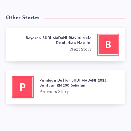
Other Stories
Bayaran BUDI MADANI RM200 Mula
B
Disalurkan Hari Ini
Next Story
Panduan Daftar BUDI MADANI 2025 :
P
Bantuan RM200 Sebulan
Previous Story