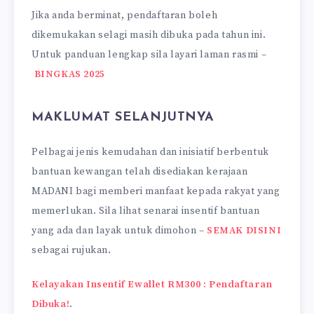
Jika anda berminat, pendaftaran boleh
dikemukakan selagi masih dibuka pada tahun ini.
Untuk panduan lengkap sila layari laman rasmi –
BINGKAS 2025
MAKLUMAT SELANJUTNYA
Pelbagai jenis kemudahan dan inisiatif berbentuk
bantuan kewangan telah disediakan kerajaan
MADANI bagi memberi manfaat kepada rakyat yang
memerlukan. Sila lihat senarai insentif bantuan
yang ada dan layak untuk dimohon –
SEMAK DISINI
sebagai rujukan.
Kelayakan Insentif Ewallet RM300 : Pendaftaran
Dibuka!
.