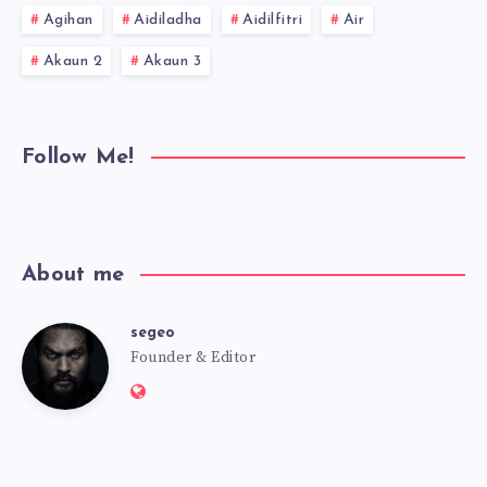
Agihan
Aidiladha
Aidilfitri
Air
Akaun 2
Akaun 3
Follow Me!
About me
segeo
segeo
Founder & Editor
Website:
https://msmbot.club