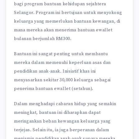
bagi program bantuan kehidupan sejahtera
Selangor. Program ini bertujuan untuk menyokong
keluarga yang memerlukan bantuan kewangan, di
mana mereka akan menerima bantuan ewallet
bulanan berjumlah RM300.
Bantuan ini sangat penting untuk membantu
mereka dalam memenuhi keperluan asas dan
pendidikan anak-anak. Inisiatif khas ini
menyasarkan sekitar 30,000 keluarga sebagai
penerima bantuan ewallet (setahun).
Dalam menghadapi cabaran hidup yang semakin
meningkat, bantuan ini diharapkan dapat
meringankan beban kewangan keluarga yang
terjejas. Selain itu, ia juga berperanan dalam
menjamin pendidikan anak-anak supaya mereka