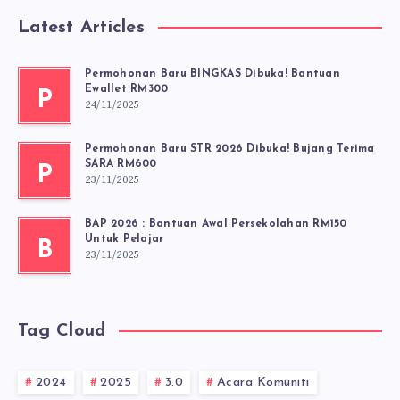
Latest Articles
Permohonan Baru BINGKAS Dibuka! Bantuan
Ewallet RM300
P
24/11/2025
Permohonan Baru STR 2026 Dibuka! Bujang Terima
SARA RM600
P
23/11/2025
BAP 2026 : Bantuan Awal Persekolahan RM150
Untuk Pelajar
B
23/11/2025
Tag Cloud
2024
2025
3.0
Acara Komuniti