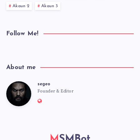
Akaun 2
Akaun 3
Follow Me!
About me
segeo
segeo
Founder & Editor
Website:
https://msmbot.club
MSMBot