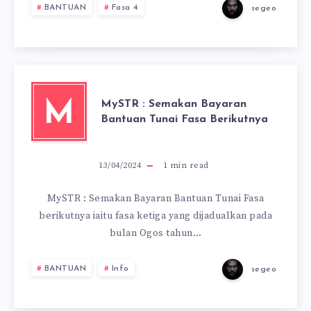
BANTUAN
Fasa 4
segeo
MySTR : Semakan Bayaran
M
Bantuan Tunai Fasa Berikutnya
13/04/2024
1
min read
MySTR : Semakan Bayaran Bantuan Tunai Fasa
berikutnya iaitu fasa ketiga yang dijadualkan pada
bulan Ogos tahun…
BANTUAN
Info
segeo