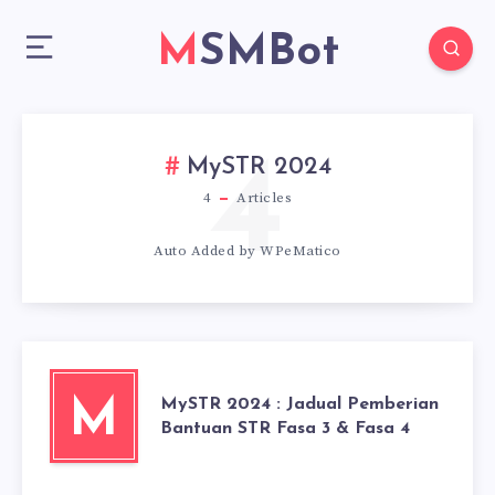
MSMBot
4
MySTR 2024
4
Articles
Auto Added by WPeMatico
MySTR 2024 : Jadual Pemberian
M
Bantuan STR Fasa 3 & Fasa 4