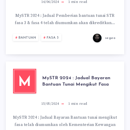
16/06/2024
1
min read
MySTR 2024 : Jadual Pemberian bantuan tunai STR
fasa 3 & fasa 4 telah diumumkan akan dikreditkan…
BANTUAN
FASA 3
segeo
MySTR 2024 : Jadual Bayaran
M
Bantuan Tunai Mengikut Fasa
15/05/2024
1
min read
MySTR 2024 : Jadual Bayaran Bantuan tunai mengikut
fasa telah diumumkan oleh Kementerian Kewangan