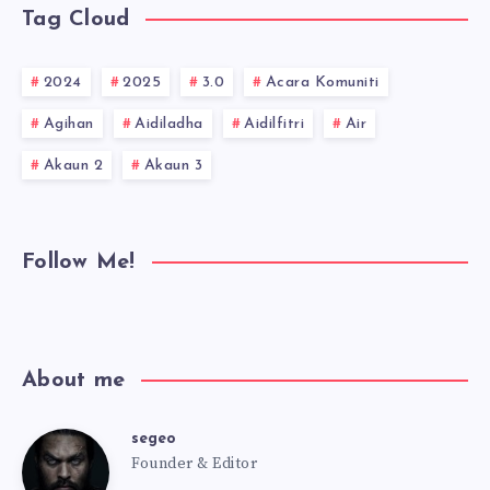
Tag Cloud
2024
2025
3.0
Acara Komuniti
Agihan
Aidiladha
Aidilfitri
Air
Akaun 2
Akaun 3
Follow Me!
About me
segeo
segeo
Founder & Editor