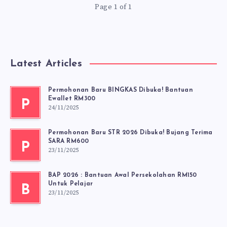
Page 1 of 1
Latest Articles
Permohonan Baru BINGKAS Dibuka! Bantuan
Ewallet RM300
P
24/11/2025
Permohonan Baru STR 2026 Dibuka! Bujang Terima
SARA RM600
P
23/11/2025
BAP 2026 : Bantuan Awal Persekolahan RM150
Untuk Pelajar
B
23/11/2025