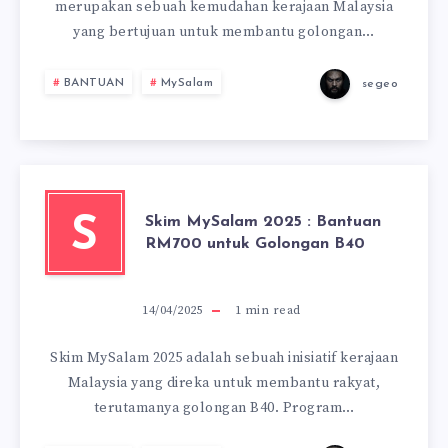
merupakan sebuah kemudahan kerajaan Malaysia
yang bertujuan untuk membantu golongan…
BANTUAN
MySalam
segeo
Skim MySalam 2025 : Bantuan
S
RM700 untuk Golongan B40
14/04/2025
1
min read
Skim MySalam 2025 adalah sebuah inisiatif kerajaan
Malaysia yang direka untuk membantu rakyat,
terutamanya golongan B40. Program…