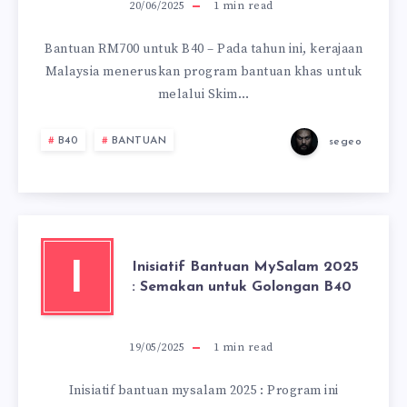
20/06/2025
1
min read
Bantuan RM700 untuk B40 – Pada tahun ini, kerajaan
Malaysia meneruskan program bantuan khas untuk
melalui Skim…
B40
BANTUAN
segeo
Inisiatif Bantuan MySalam 2025
I
: Semakan untuk Golongan B40
19/05/2025
1
min read
Inisiatif bantuan mysalam 2025 : Program ini