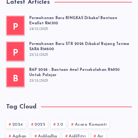
Latest Articles
Permohonan Baru BINGKAS Dibuka! Bantuan
Ewallet RM300
P
24/11/2025
Permohonan Baru STR 2026 Dibuka! Bujang Terima
SARA RM600
P
23/11/2025
BAP 2026 : Bantuan Awal Persekolahan RM150
Untuk Pelajar
B
23/11/2025
Tag Cloud
2024
2025
3.0
Acara Komuniti
Agihan
Aidiladha
Aidilfitri
Air