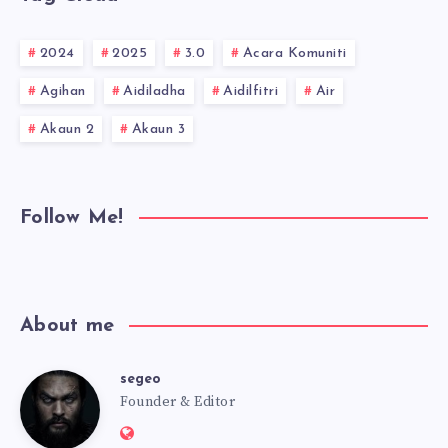
2024
2025
3.0
Acara Komuniti
Agihan
Aidiladha
Aidilfitri
Air
Akaun 2
Akaun 3
Follow Me!
About me
segeo
segeo
Founder & Editor
Website: