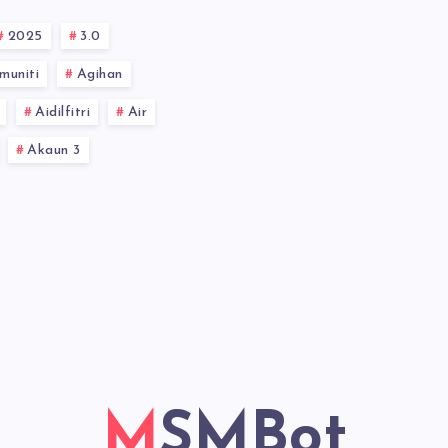
2025
3.0
muniti
Agihan
Aidilfitri
Air
Akaun 3
MSMBot