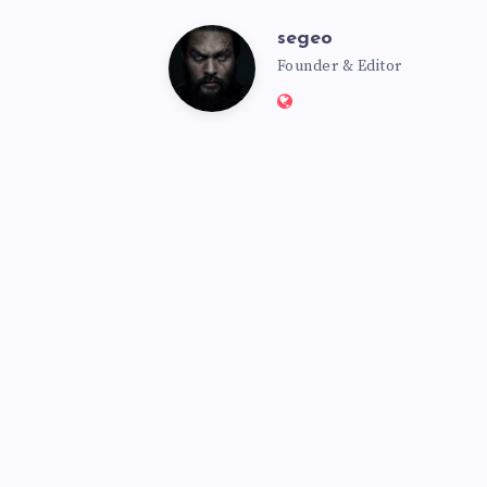
segeo
segeo
Founder & Editor
Website:
https://msmbot.club