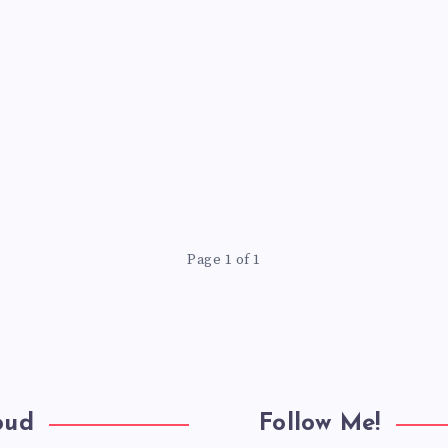
Page 1 of 1
oud
Follow Me!