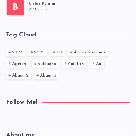
Untuk Pelajar
B
23/11/2025
Tag Cloud
2024
2025
3.0
Acara Komuniti
Agihan
Aidiladha
Aidilfitri
Air
Akaun 2
Akaun 3
Follow Me!
About me