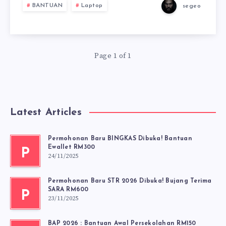
BANTUAN
Laptop
segeo
Page 1 of 1
Latest Articles
Permohonan Baru BINGKAS Dibuka! Bantuan
Ewallet RM300
P
24/11/2025
Permohonan Baru STR 2026 Dibuka! Bujang Terima
SARA RM600
P
23/11/2025
BAP 2026 : Bantuan Awal Persekolahan RM150