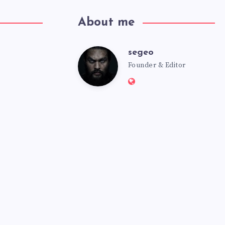
About me
segeo
segeo
Founder & Editor
Website:
https://msmbot.club