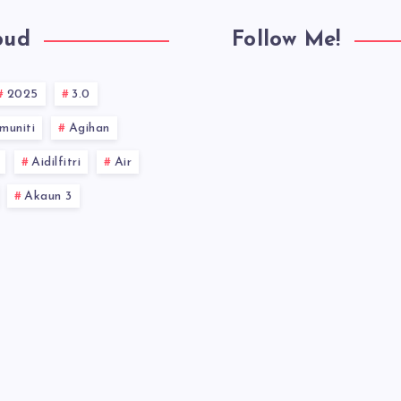
oud
Follow Me!
2025
3.0
muniti
Agihan
Aidilfitri
Air
Akaun 3