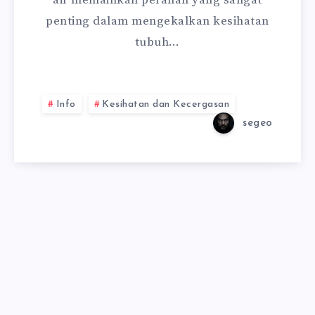
air memainkan peranan yang sangat
penting dalam mengekalkan kesihatan
tubuh…
Info
Kesihatan dan Kecergasan
segeo