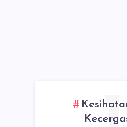
1
Kesihata
Kecerga