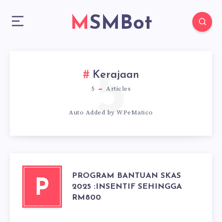
MSMBot
5
Kerajaan
5
Articles
Auto Added by WPeMatico
PROGRAM BANTUAN SKAS
P
2025 :INSENTIF SEHINGGA
RM800