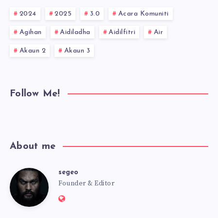
2024
2025
3.0
Acara Komuniti
Agihan
Aidiladha
Aidilfitri
Air
Akaun 2
Akaun 3
Follow Me!
About me
segeo
segeo
Founder & Editor
Website:
https://msmbot.club