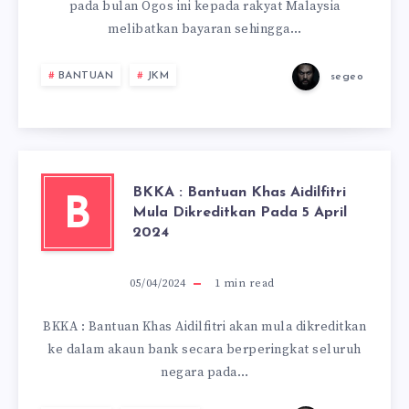
pada bulan Ogos ini kepada rakyat Malaysia
melibatkan bayaran sehingga…
BANTUAN
JKM
segeo
BKKA : Bantuan Khas Aidilfitri
B
Mula Dikreditkan Pada 5 April
2024
05/04/2024
1
min read
BKKA : Bantuan Khas Aidilfitri akan mula dikreditkan
ke dalam akaun bank secara berperingkat seluruh
negara pada…