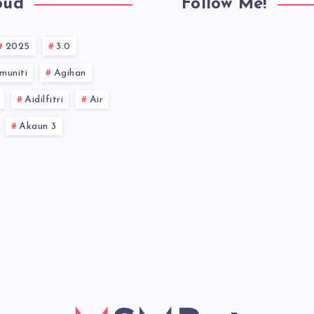
oud
Follow Me!
2025
3.0
muniti
Agihan
Aidilfitri
Air
Akaun 3