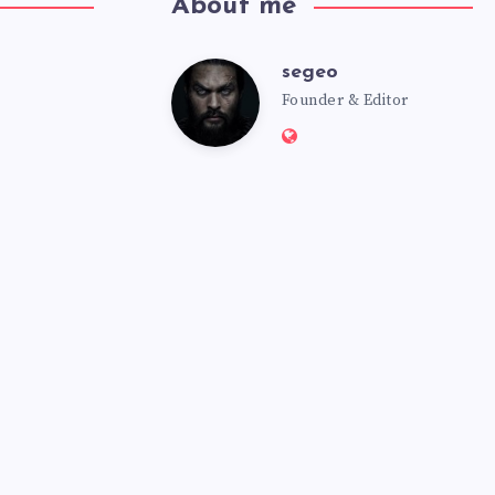
About me
segeo
segeo
Founder & Editor
Website:
https://msmbot.club