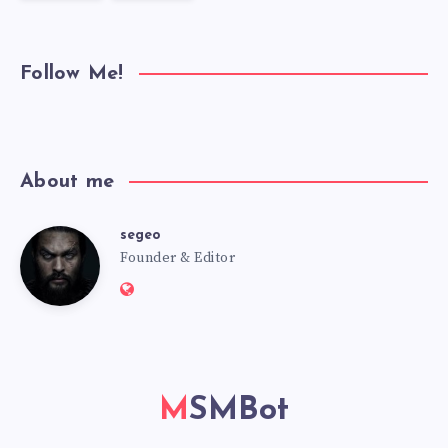
Follow Me!
About me
segeo
segeo
Founder & Editor
Website:
https://msmbot.club
MSMBot