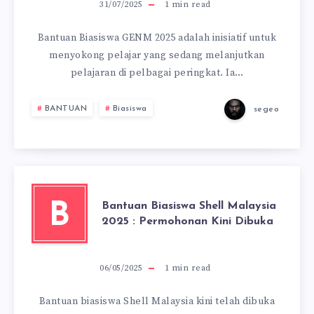
31/07/2025
1
min read
Bantuan Biasiswa GENM 2025 adalah inisiatif untuk
menyokong pelajar yang sedang melanjutkan
pelajaran di pelbagai peringkat. Ia…
BANTUAN
Biasiswa
segeo
Bantuan Biasiswa Shell Malaysia
B
2025 : Permohonan Kini Dibuka
06/05/2025
1
min read
Bantuan biasiswa Shell Malaysia kini telah dibuka