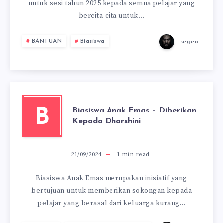
untuk sesi tahun 2025 kepada semua pelajar yang
bercita-cita untuk…
BANTUAN
Biasiswa
segeo
Biasiswa Anak Emas – Diberikan
B
Kepada Dharshini
21/09/2024
1
min read
Biasiswa Anak Emas merupakan inisiatif yang
bertujuan untuk memberikan sokongan kepada
pelajar yang berasal dari keluarga kurang…