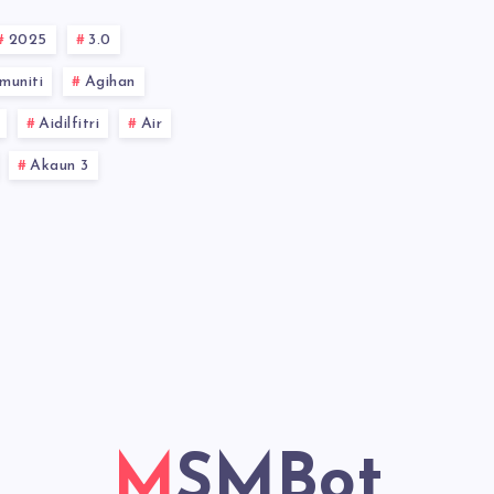
2025
3.0
muniti
Agihan
Aidilfitri
Air
Akaun 3
MSMBot