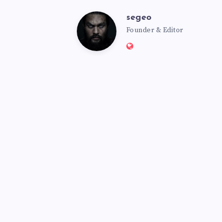
segeo
segeo
Founder & Editor
Website:
https://msmbot.club