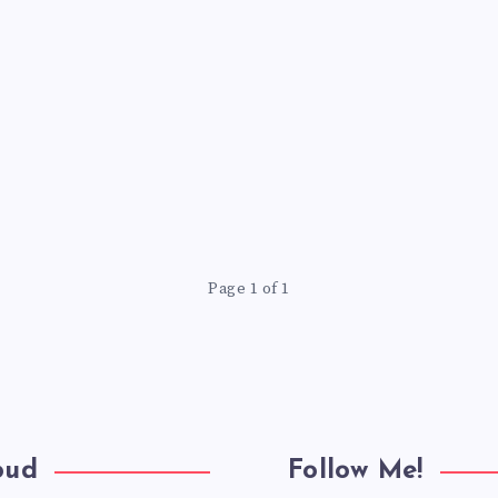
Page 1 of 1
oud
Follow Me!