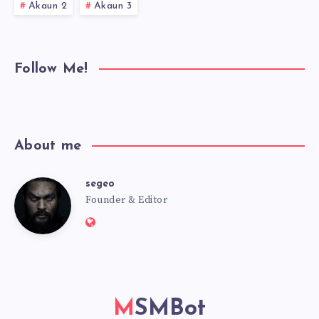
Akaun 2
Akaun 3
Follow Me!
About me
segeo
segeo
Founder & Editor
Website:
https://msmbot.club
MSMBot