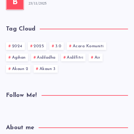
B
23/11/2025
Tag Cloud
2024
2025
3.0
Acara Komuniti
Agihan
Aidiladha
Aidilfitri
Air
Akaun 2
Akaun 3
Follow Me!
About me