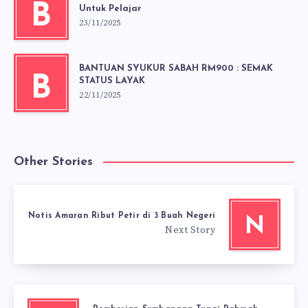
B
Untuk Pelajar
23/11/2025
BANTUAN SYUKUR SABAH RM900 : SEMAK
B
STATUS LAYAK
22/11/2025
Other Stories
Notis Amaran Ribut Petir di 3 Buah Negeri
N
Next Story