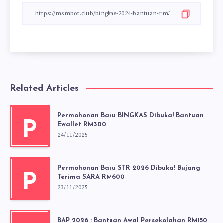
Related Articles
Permohonan Baru BINGKAS Dibuka! Bantuan
P
Ewallet RM300
24/11/2025
Permohonan Baru STR 2026 Dibuka! Bujang
P
Terima SARA RM600
23/11/2025
BAP 2026 : Bantuan Awal Persekolahan RM150