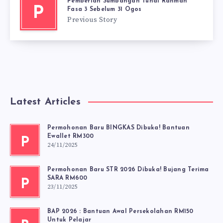
Pemberian Sumbangan Tunai Rahmah
P
Fasa 3 Sebelum 31 Ogos
Previous Story
Latest Articles
Permohonan Baru BINGKAS Dibuka! Bantuan
Ewallet RM300
P
24/11/2025
Permohonan Baru STR 2026 Dibuka! Bujang Terima
SARA RM600
P
23/11/2025
BAP 2026 : Bantuan Awal Persekolahan RM150
Untuk Pelajar