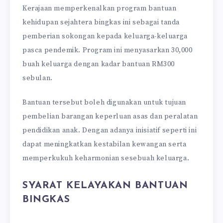
Kerajaan memperkenalkan program bantuan
kehidupan sejahtera bingkas ini sebagai tanda
pemberian sokongan kepada keluarga-keluarga
pasca pendemik. Program ini menyasarkan 30,000
buah keluarga dengan kadar bantuan RM300
sebulan.
Bantuan tersebut boleh digunakan untuk tujuan
pembelian barangan keperluan asas dan peralatan
pendidikan anak. Dengan adanya inisiatif seperti ini
dapat meningkatkan kestabilan kewangan serta
memperkukuh keharmonian sesebuah keluarga.
SYARAT KELAYAKAN BANTUAN
BINGKAS