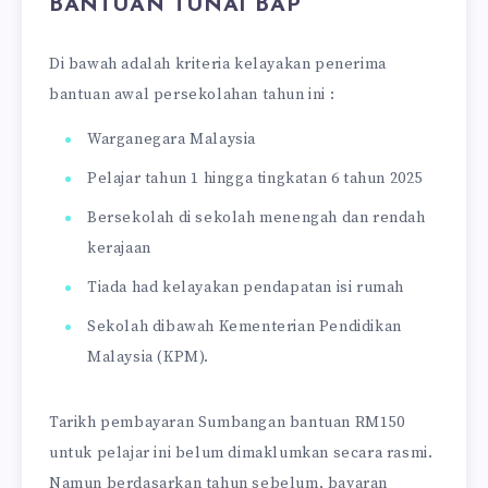
BANTUAN TUNAI BAP
Di bawah adalah kriteria kelayakan penerima
bantuan awal persekolahan tahun ini :
Warganegara Malaysia
Pelajar tahun 1 hingga tingkatan 6 tahun 2025
Bersekolah di sekolah menengah dan rendah
kerajaan
Tiada had kelayakan pendapatan isi rumah
Sekolah dibawah Kementerian Pendidikan
Malaysia (KPM).
Tarikh pembayaran Sumbangan bantuan RM150
untuk pelajar ini belum dimaklumkan secara rasmi.
Namun berdasarkan tahun sebelum, bayaran