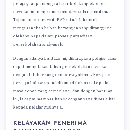
pelajar, tanpa mengira latar belakang ekonomi
mereka, mendapat manfaat daripada inisiatif ini.
Tujuan utama insentif BAP ini adalah untuk
mengurangkan beban kewangan yang ditanggung
oleh ibu bapa dalam proses persediaan
persekolahan anak-anak.
Dengan adanya bantuan ini, diharapkan pelajar akan
dapat memulakan tahun persekolahan mereka
dengan lebih tenang dan berkeyakinan. Kerajaan
percaya bahawa pendidikan adalah asas kepada
masa depan yang cemerlang, dan dengan bantuan
ini, ia dapat memberikan sokongan yang diperlukan
kepada pelajar Malaysia.
KELAYAKAN PENERIMA