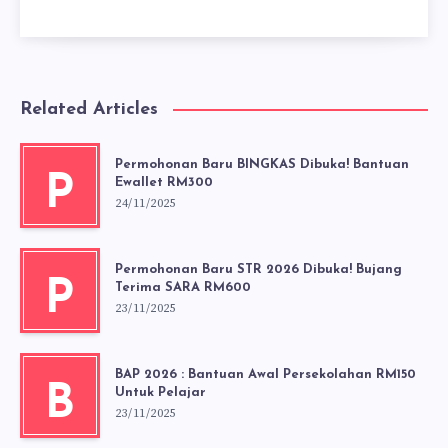
Related Articles
Permohonan Baru BINGKAS Dibuka! Bantuan
P
Ewallet RM300
24/11/2025
Permohonan Baru STR 2026 Dibuka! Bujang
P
Terima SARA RM600
23/11/2025
BAP 2026 : Bantuan Awal Persekolahan RM150
B
Untuk Pelajar
23/11/2025