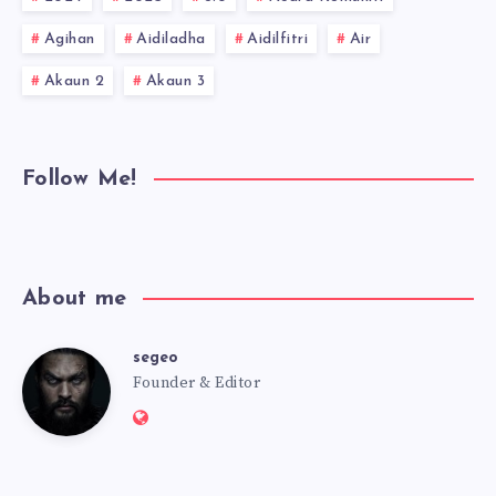
Agihan
Aidiladha
Aidilfitri
Air
Akaun 2
Akaun 3
Follow Me!
About me
segeo
segeo
Founder & Editor
Website:
https://msmbot.club