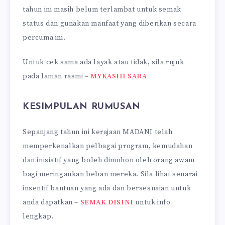
tahun ini masih belum terlambat untuk semak
status dan gunakan manfaat yang diberikan secara
percuma ini.
Untuk cek sama ada layak atau tidak, sila rujuk
pada laman rasmi –
MYKASIH SARA
KESIMPULAN RUMUSAN
Sepanjang tahun ini kerajaan MADANI telah
memperkenalkan pelbagai program, kemudahan
dan inisiatif yang boleh dimohon oleh orang awam
bagi meringankan beban mereka. Sila lihat senarai
insentif bantuan yang ada dan bersesuaian untuk
anda dapatkan –
SEMAK DISINI
untuk info
lengkap.