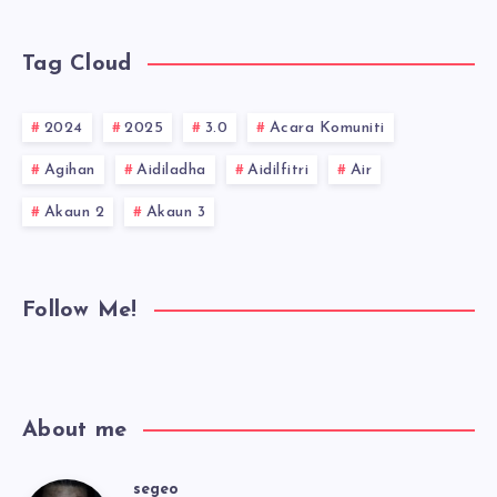
Tag Cloud
2024
2025
3.0
Acara Komuniti
Agihan
Aidiladha
Aidilfitri
Air
Akaun 2
Akaun 3
Follow Me!
About me
segeo