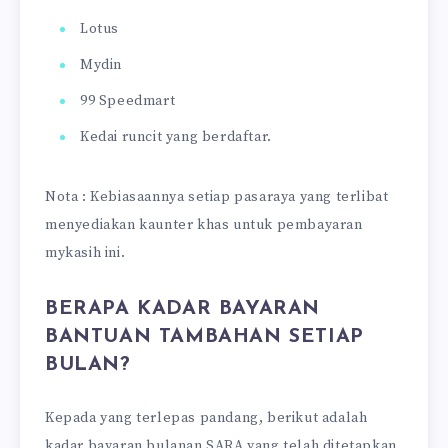
Lotus
Mydin
99 Speedmart
Kedai runcit yang berdaftar.
Nota : Kebiasaannya setiap pasaraya yang terlibat
menyediakan kaunter khas untuk pembayaran
mykasih ini.
BERAPA KADAR BAYARAN
BANTUAN TAMBAHAN SETIAP
BULAN?
Kepada yang terlepas pandang, berikut adalah
kadar bayaran bulanan SARA yang telah ditetapkan