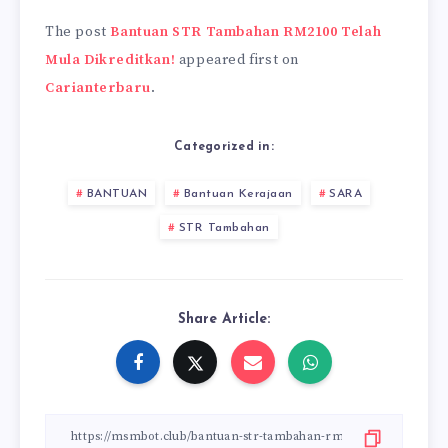
The post
Bantuan STR Tambahan RM2100 Telah
Mula Dikreditkan!
appeared first on
Carianterbaru
.
Categorized in:
BANTUAN
Bantuan Kerajaan
SARA
STR Tambahan
Share Article: