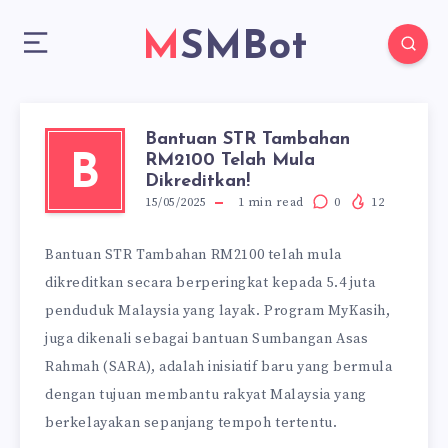
MSMBot
Bantuan STR Tambahan
RM2100 Telah Mula
B
Dikreditkan!
15/05/2025
1
min read
0
12
Bantuan STR Tambahan RM2100 telah mula
dikreditkan secara berperingkat kepada 5.4 juta
penduduk Malaysia yang layak. Program MyKasih,
juga dikenali sebagai bantuan Sumbangan Asas
Rahmah (SARA), adalah inisiatif baru yang bermula
dengan tujuan membantu rakyat Malaysia yang
berkelayakan sepanjang tempoh tertentu.