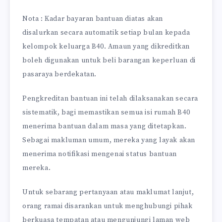
Nota : Kadar bayaran bantuan diatas akan
disalurkan secara automatik setiap bulan kepada
kelompok keluarga B40. Amaun yang dikreditkan
boleh digunakan untuk beli barangan keperluan di
pasaraya berdekatan.
Pengkreditan bantuan ini telah dilaksanakan secara
sistematik, bagi memastikan semua isi rumah B40
menerima bantuan dalam masa yang ditetapkan.
Sebagai makluman umum, mereka yang layak akan
menerima notifikasi mengenai status bantuan
mereka.
Untuk sebarang pertanyaan atau maklumat lanjut,
orang ramai disarankan untuk menghubungi pihak
berkuasa tempatan atau mengunjungi laman web