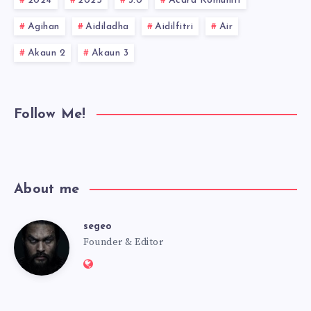
2024
2025
3.0
Acara Komuniti
Agihan
Aidiladha
Aidilfitri
Air
Akaun 2
Akaun 3
Follow Me!
About me
segeo
segeo
Founder & Editor
Website:
https://msmbot.club