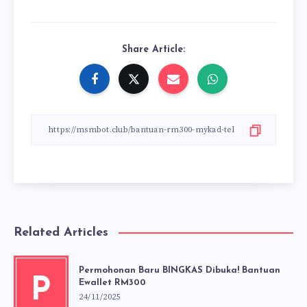
Share Article:
Related Articles
Permohonan Baru BINGKAS Dibuka! Bantuan
P
Ewallet RM300
24/11/2025