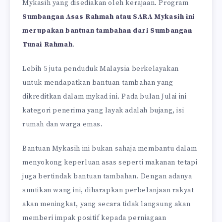
Mykasih yang disediakan oleh kerajaan. Program
Sumbangan Asas Rahmah atau SARA Mykasih ini
merupakan bantuan tambahan dari Sumbangan
Tunai Rahmah
.
Lebih 5 juta penduduk Malaysia berkelayakan
untuk mendapatkan bantuan tambahan yang
dikreditkan dalam mykad ini. Pada bulan Julai ini
kategori penerima yang layak adalah bujang, isi
rumah dan warga emas.
Bantuan Mykasih ini bukan sahaja membantu dalam
menyokong keperluan asas seperti makanan tetapi
juga bertindak bantuan tambahan. Dengan adanya
suntikan wang ini, diharapkan perbelanjaan rakyat
akan meningkat, yang secara tidak langsung akan
memberi impak positif kepada perniagaan