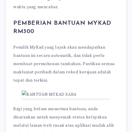
waktu yang mencabar.
PEMBERIAN BANTUAN MYKAD
RM300
Pemilik MyKad yang layak akan mendapatkan
bantuan ini secara automatik, dan tidak perlu
membuat permohonan tambahan. Pastikan semua
maklumat peribadi dalam rekod kerajaan adalah
tepat dan terkini.
Bagi yang belum menerima bantuan, anda
disarankan untuk menyemak status kelayakan
melalui laman web rasmi atau aplikasi mudah alih