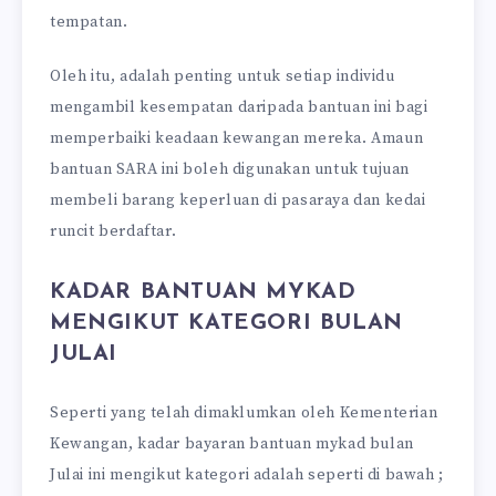
tempatan.
Oleh itu, adalah penting untuk setiap individu
mengambil kesempatan daripada bantuan ini bagi
memperbaiki keadaan kewangan mereka. Amaun
bantuan SARA ini boleh digunakan untuk tujuan
membeli barang keperluan di pasaraya dan kedai
runcit berdaftar.
KADAR BANTUAN MYKAD
MENGIKUT KATEGORI BULAN
JULAI
Seperti yang telah dimaklumkan oleh Kementerian
Kewangan, kadar bayaran bantuan mykad bulan
Julai ini mengikut kategori adalah seperti di bawah ;