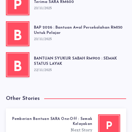
P
Terima SARA RM600
23/11/2025
BAP 2026 : Bantuan Awal Persekolahan RM150
B
Untuk Pelajar
23/11/2025
BANTUAN SYUKUR SABAH RM900 : SEMAK
B
STATUS LAYAK
22/11/2025
Other Stories
Pemberian Bantuan SARA One-Off : Semak
P
Kelayakan
Next Story