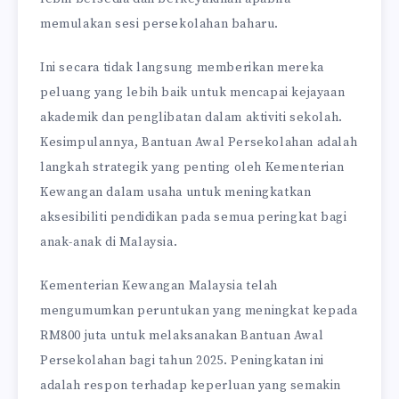
memulakan sesi persekolahan baharu.
Ini secara tidak langsung memberikan mereka
peluang yang lebih baik untuk mencapai kejayaan
akademik dan penglibatan dalam aktiviti sekolah.
Kesimpulannya, Bantuan Awal Persekolahan adalah
langkah strategik yang penting oleh Kementerian
Kewangan dalam usaha untuk meningkatkan
aksesibiliti pendidikan pada semua peringkat bagi
anak-anak di Malaysia.
Kementerian Kewangan Malaysia telah
mengumumkan peruntukan yang meningkat kepada
RM800 juta untuk melaksanakan Bantuan Awal
Persekolahan bagi tahun 2025. Peningkatan ini
adalah respon terhadap keperluan yang semakin