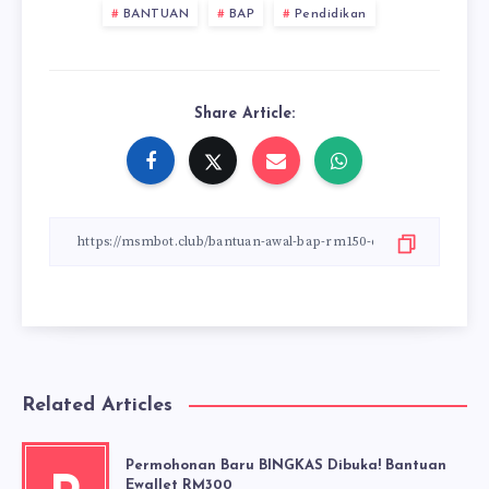
BANTUAN
BAP
Pendidikan
Share Article:
Related Articles
Permohonan Baru BINGKAS Dibuka! Bantuan
Ewallet RM300