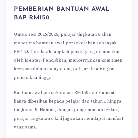
PEMBERIAN BANTUAN AWAL
BAP RM150
Untuk sesi 2025/2026, pelajar tingkatan 6 akan
menerima bantuan awal persekolahan sebanyak
RM150. Ini adalah langkah positif yang diumumkan
oleh Menteri Pendidikan, mencerminkan komitmen
kerajaan dalam menyokong pelajar di peringkat
pendidikan tinggi.
Bantuan awal persekolahan RM150 sebelum ini
hanya diberikan kepada pelajar dari tahun 1 hingga
tingkatan 5. Namun, dengan pengumuman terkini,
pelajar tingkatan 6 kini juga akan mendapat manfaat
yang sama.