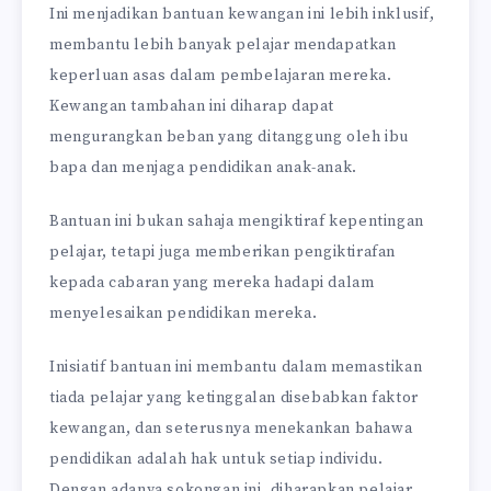
Ini menjadikan bantuan kewangan ini lebih inklusif,
membantu lebih banyak pelajar mendapatkan
keperluan asas dalam pembelajaran mereka.
Kewangan tambahan ini diharap dapat
mengurangkan beban yang ditanggung oleh ibu
bapa dan menjaga pendidikan anak-anak.
Bantuan ini bukan sahaja mengiktiraf kepentingan
pelajar, tetapi juga memberikan pengiktirafan
kepada cabaran yang mereka hadapi dalam
menyelesaikan pendidikan mereka.
Inisiatif bantuan ini membantu dalam memastikan
tiada pelajar yang ketinggalan disebabkan faktor
kewangan, dan seterusnya menekankan bahawa
pendidikan adalah hak untuk setiap individu.
Dengan adanya sokongan ini, diharapkan pelajar