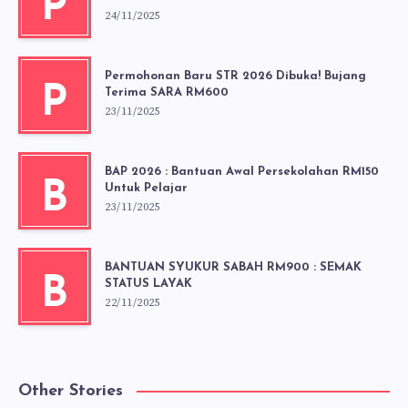
P
24/11/2025
Permohonan Baru STR 2026 Dibuka! Bujang
P
Terima SARA RM600
23/11/2025
BAP 2026 : Bantuan Awal Persekolahan RM150
B
Untuk Pelajar
23/11/2025
BANTUAN SYUKUR SABAH RM900 : SEMAK
B
STATUS LAYAK
22/11/2025
Other Stories