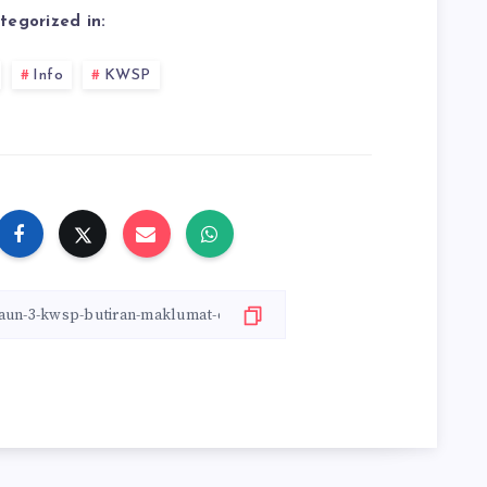
tegorized in:
Info
KWSP