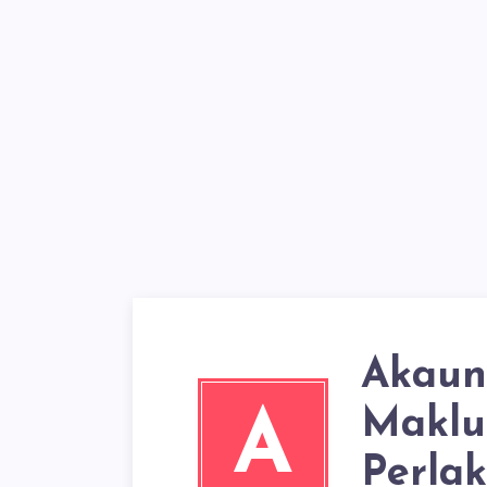
Akaun
Maklu
A
Perla