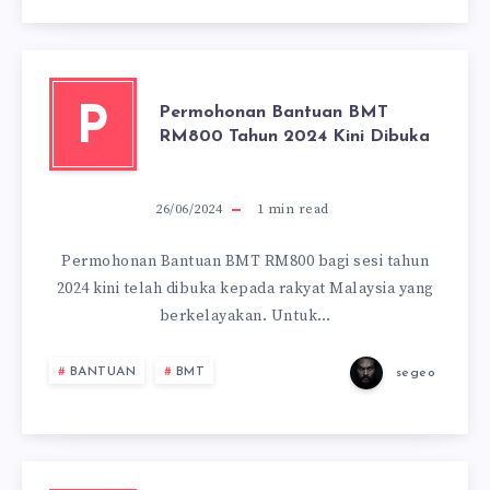
Permohonan Bantuan BMT
P
RM800 Tahun 2024 Kini Dibuka
26/06/2024
1
min read
Permohonan Bantuan BMT RM800 bagi sesi tahun
2024 kini telah dibuka kepada rakyat Malaysia yang
berkelayakan. Untuk…
BANTUAN
BMT
segeo