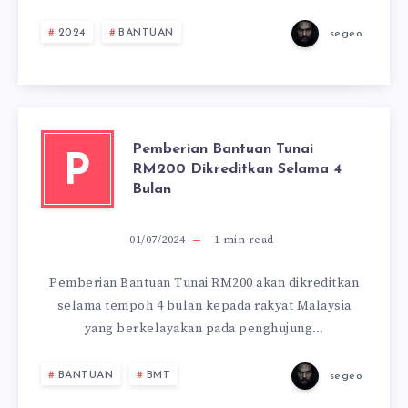
2024
BANTUAN
segeo
Pemberian Bantuan Tunai
P
RM200 Dikreditkan Selama 4
Bulan
01/07/2024
1
min read
Pemberian Bantuan Tunai RM200 akan dikreditkan
selama tempoh 4 bulan kepada rakyat Malaysia
yang berkelayakan pada penghujung…
BANTUAN
BMT
segeo