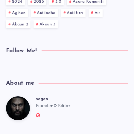
2024
2025
3.0
Acara Komuniti
Agihan
Aidiladha
Aidilfitri
Air
Akaun 2
Akaun 3
Follow Me!
About me
segeo
segeo
Founder & Editor
Website:
https://msmbot.club