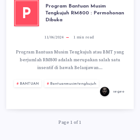
Program Bantuan Musim
P
Tengkujuh RM800 : Permohonan
Dibuka
11/06/2024
1
min read
Program Bantuan Musim Tengkujuh atau BMT yang
berjumlah RM800 adalah merupakan salah satu
insentif di bawah Belanjawan…
BANTUAN
Bantuanmusimtengkujuh
segeo
Page 1 of 1