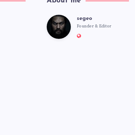
About me
segeo
segeo
Founder & Editor
Website:
https://msmbot.club