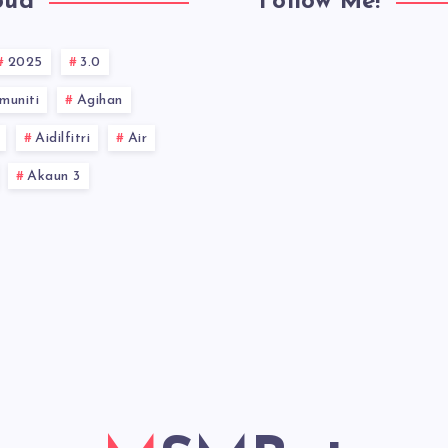
oud
Follow Me!
2025
3.0
muniti
Agihan
Aidilfitri
Air
Akaun 3