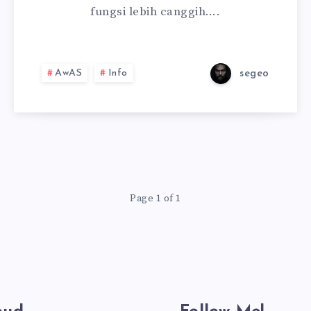
fungsi lebih canggih….
AwAS
Info
segeo
Page 1 of 1